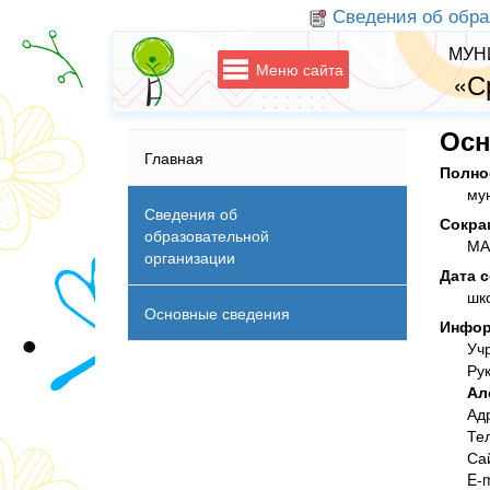
Сведения об обра
МУН
Меню сайта
«С
Осн
Главная
Полно
му
Сведения об
Сокра
образовательной
МА
организации
Дата 
шк
Основные сведения
Инфор
Уч
Ру
Ал
Адр
Те
Са
E-m