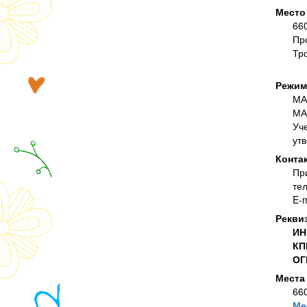
Место
660
Пр
Тр
Режим
МА
МА
Уч
ут
Конта
Пр
те
E-m
Рекви
И
К
О
Места
660
Ме