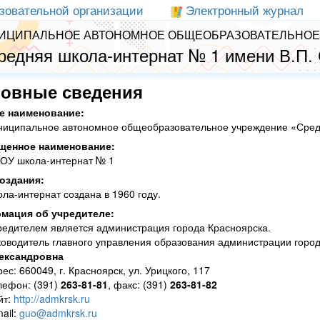
зовательной организации
Электронный журнал
ИЦИПАЛЬНОЕ АВТОНОМНОЕ ОБЩЕОБРАЗОВАТЕЛЬНОЕ
редняя школа-интернат № 1 имени В.П.
овные сведения
е наименование:
ниципальное автономное общеобразовательное учреждение «Средн
щенное наименование:
ОУ школа-интернат № 1
создания:
ола-интернат создана в 1960 году.
мация об учредителе:
редителем является администрация города Красноярска.
ководитель главного управления образования администрации горо
ександровна
ес: 660049, г. Красноярск, ул. Урицкого, 117
лефон: (391)
263-81-81
, факс: (391)
263-81-82
йт:
http://admkrsk.ru
ail:
guo@admkrsk.ru