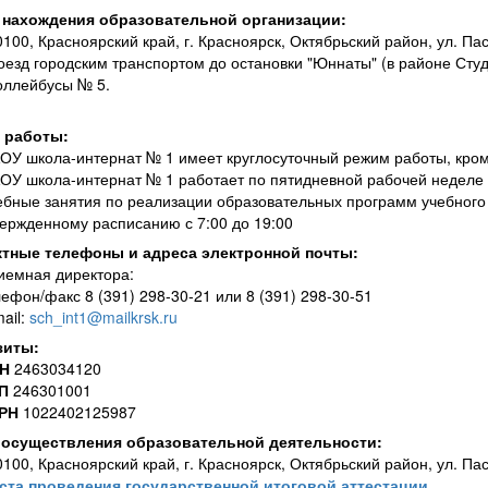
 нахождения образовательной организации:
100, Красноярский край, г. Красноярск, Октябрьский район, ул. Па
оезд городским транспортом до остановки "Юннаты" (в районе Студен
оллейбусы № 5.
 работы:
ОУ школа-интернат № 1 имеет круглосуточный режим работы, кром
ОУ школа-интернат № 1 работает по пятидневной рабочей неделе 
ебные занятия по реализации образовательных программ учебного
вержденному расписанию с 7:00 до 19:00
ктные телефоны и адреса электронной почты:
иемная директора:
лефон/факс 8 (391) 298-30-21 или 8 (391) 298-30-51
ail:
sch_int1@mailkrsk.ru
зиты:
НН
2463034120
ПП
246301001
ГРН
1022402125987
 осуществления образовательной деятельности:
100, Красноярский край, г. Красноярск, Октябрьский район, ул. Па
ста проведения государственной итоговой аттестации