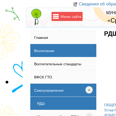
Сведения об обра
МУН
Меню сайта
«С
РД
Главная
Воспитание
Воспитательные стандарты
ВФСК ГТО
Самоуправление
РДШ
ОБЩЕ
Устав
ДОБР