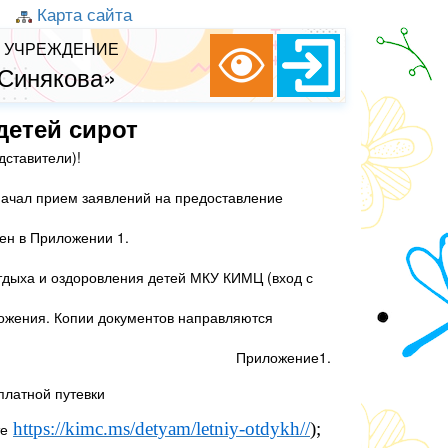
Карта сайта
 УЧРЕЖДЕНИЕ
 Синякова»
детей сирот
ставители)!
начал прием заявлений на предоставление
ен в Приложении 1.
отдыха и оздоровления детей МКУ КИМЦ (вход с
ожения. Копии документов направляются
Приложение1.
платной путевки
https
://
kimc
.
ms
/
detyam
/
letniy
-
otdykh
//
);
те