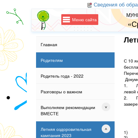
Сведения об обра
МУН
Меню сайта
«С
Лет
Главная
Родителям
С 10 я
беспла
Перече
Родитель года - 2022
Докум
1.
Л
левой 
Разговоры о важном
2.
П
завере
Выполняем рекомендации
ВМЕСТЕ
Летняя оздоровительная
1
кампания 2023
2