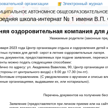
зовательной организации
Электронный журнал
ИЦИПАЛЬНОЕ АВТОНОМНОЕ ОБЩЕОБРАЗОВАТЕЛЬНОЕ
редняя школа-интернат № 1 имени В.П.
няя оздоровительная компания для 
Уважаемые родители (законные пред
нваря 2023 года Центр организации отдыха и оздоровления детей 
тных путевок для детей- сирот в летние оздоровительные лагеря.
нь документов, предоставляемых при подаче заявления, перечисл
енты можно подать следующими способами:
ично по адресу: ул. Академика Вавилова, 90, Центр организации 
стороны от центрального входа) с 9.00 до 17.30 (пн-пт).
очтовым отправлением. (С уведомлением о вручении и описью вл
нные организациями, выдавшими их, или нотариально).
Перечень документов на получение бес
)
Заявление (предоставляется при личном приеме или на сай
)
копия документа, удостоверяющего личность заявителя;