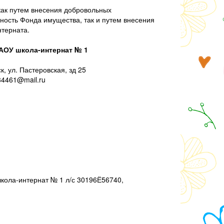
как путем внесения добровольных
ность Фонда имущества, так и путем внесения
терната.
АОУ школа-интернат № 1
, ул. Пастеровская, зд 25
434461@mail.ru
кола-интернат № 1 л/с 30196Ё56740,