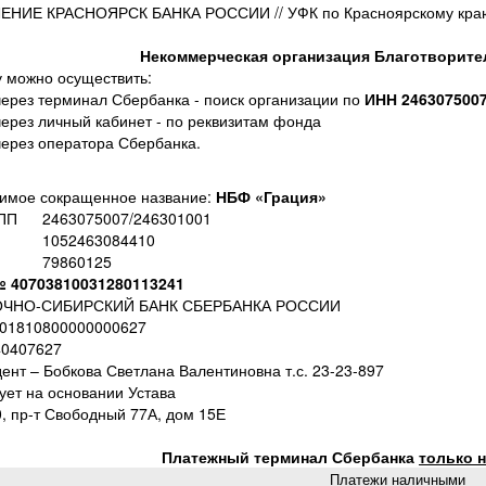
ЕНИЕ КРАСНОЯРСК БАНКА РОССИИ // УФК по Красноярскому краю 
Некоммерческая организация Благотворит
 можно осуществить:
через терминал Сбербанка - поиск организации по
ИНН 246307500
через личный кабинет - по реквизитам фонда
через оператора Сбербанка.
имое сокращенное название:
НБФ «Грация»
ПП
2463075007/246301001
1052463084410
79860125
№ 40703810031280113241
ЧНО-СИБИРСКИЙ БАНК СБЕРБАНКА РОССИИ
101810800000000627
40407627
ент – Бобкова Светлана Валентиновна т.с. 23-23-897
ует на основании Устава
, пр-т Свободный 77А, дом 15Е
Платежный терминал Сбербанка
только 
Платежи наличными