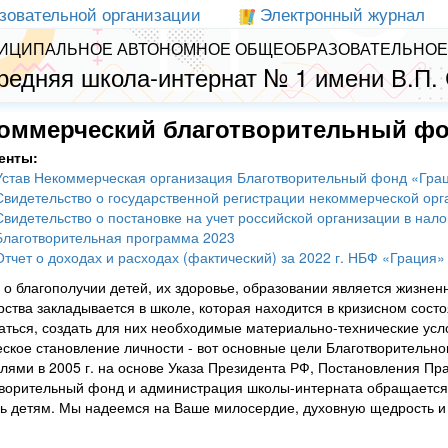
зовательной организации
Электронный журнал
ИЦИПАЛЬНОЕ АВТОНОМНОЕ ОБЩЕОБРАЗОВАТЕЛЬНОЕ
редняя школа-интернат № 1 имени В.П.
оммерческий благотворительный фо
енты:
Устав Некоммерческая организация Благотворительный фонд «Гра
Свидетельство о государственной регистрации некоммерческой орг
Свидетельство о постановке на учет российской организации в нал
Благотворительная программа 2023
Отчет о доходах и расходах (фактический) за 2022 г. НБФ «Грация»
 о благополучии детей, их здоровье, образовании является жизне
рства закладывается в школе, которая находится в кризисном сост
аться, создать для них необходимые материально-технические усл
ское становление личности - вот основные цели Благотворительно
лями в 2005 г. на основе Указа Президента РФ, Постановления Пра
ворительный фонд и администрация школы-интерната обращается к
 детям. Мы надеемся на Ваше милосердие, духовную щедрость и