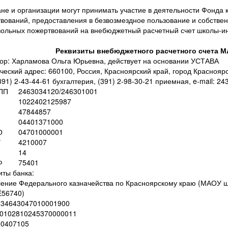
не и организации могут принимать участие в деятельности Фонда 
вований, предоставления в безвозмездное пользование и собствен
ольных пожертвований на внебюджетный расчетный счет школы-ин
Реквизиты внебюджетного расчетного счета М
ор: Харламова Ольга Юрьевна, действует на основании УСТАВА
еский адрес: 660100, Россия, Красноярский край, город Красноярск
(391) 2-43-44-61 бухгалтерия, (391) 2-98-30-21 приемная, e-mail: 2
КПП
2463034120/246301001
1022402125987
47844857
04401371000
О
04701000001
У
4210007
14
Ф
75401
иты банка:
ение Федерального казначейства по Красноярскому краю (МАОУ ш
Ё56740)
234643047010001900
40102810245370000011
10407105