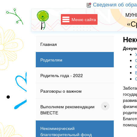
Сведения об обра
МУН
Меню сайта
«С
Нек
Главная
Докум
Родителям
Родитель года - 2022
Забота
Разговоры о важном
госуда
развив
физиче
Выполняем рекомендации
родите
ВМЕСТЕ
Благот
помощь
Некоммерческий
благотворительный фонд