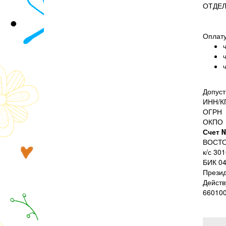
ОТДЕЛ
Оплату
Допуст
ИНН/К
ОГРН
ОКПО
Счет 
ВОСТО
к/с 30
БИК 0
Презид
Действ
660100