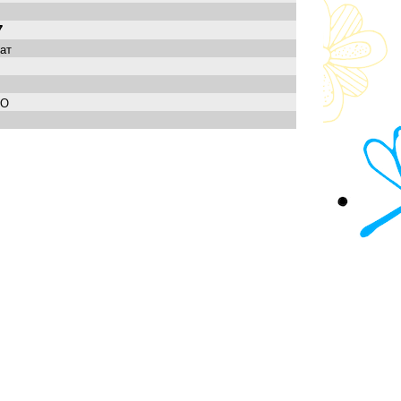
7
ат
НО
© МАОУ школа-интернат № 1 2026