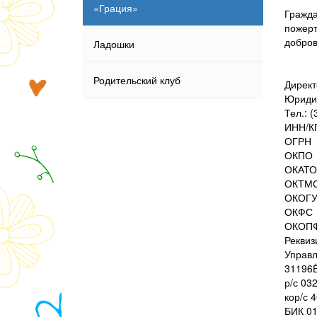
«Грация»
Гражда
пожерт
добров
Ладошки
Родительский клуб
Директ
Юридич
Тел.: 
ИНН/
ОГРН
ОКПО
ОКАТО
ОКТМ
ОКОГ
ОКФС
ОКОП
Реквиз
Управл
31196
р/с 03
кор/с 
БИК 0