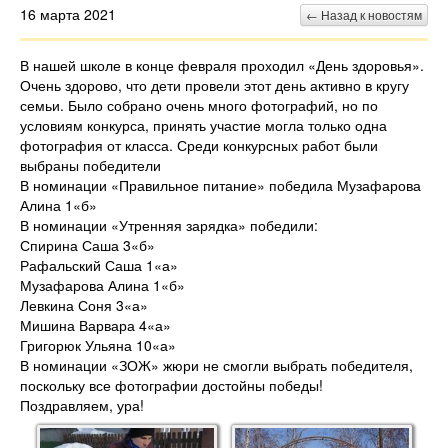
16 марта 2021
← Назад к новостям
В нашей школе в конце февраля проходил «День здоровья».
Очень здорово, что дети провели этот день активно в кругу
семьи. Было собрано очень много фотографий, но по
условиям конкурса, принять участие могла только одна
фотография от класса. Среди конкурсных работ были
выбраны победители
В номинации «Правильное питание» победила Музафарова
Алина 1«б»
В номинации «Утренняя зарядка» победили:
Спирина Саша 3«б»
Рафальский Саша 1«а»
Музафарова Алина 1«б»
Левкина Соня 3«а»
Мишина Варвара 4«а»
Григорюк Ульяна 10«а»
В номинации «ЗОЖ» жюри не смогли выбрать победителя,
поскольку все фотографии достойны победы!
Поздравляем, ура!