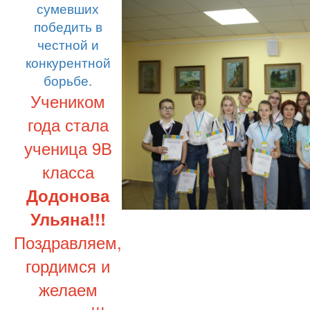
сумевших
победить в
честной и
конкурентной
борьбе.
Учеником
года стала
ученица 9В
класса
Додонова
Ульяна!!!
Поздравляем,
гордимся и
желаем