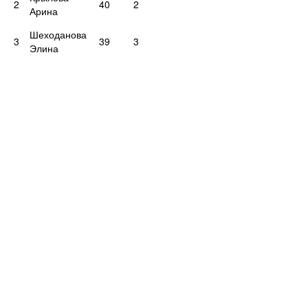
2
40
2
Арина
Шеходанова
3
39
3
Элина