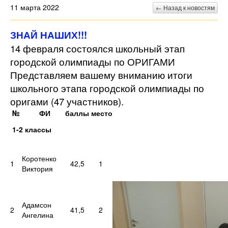
11 марта 2022
← Назад к новостям
ЗНАЙ НАШИХ!!!
14 февраля состоялся школьный этап
городской олимпиады по ОРИГАМИ
Представляем вашему вниманию итоги
школьного этапа городской олимпиады по
оригами (47 участников).
№
ФИ
баллы
место
1-2 классы
Коротенко
1
42,5
1
Виктория
Адамсон
2
41,5
2
Ангелина