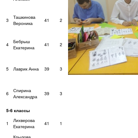
Ташкинова
3
41
2
Вероника
Бебрыш
4
41
2
Екатерина
5
Лаврик Анна
39
3
Спирина
6
39
3
Александра
5-6 классы
Лихверова
1
41
1
Екатерина
Крылова