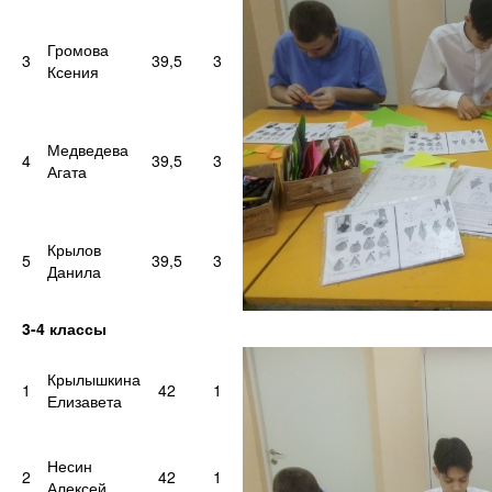
Громова
3
39,5
3
Ксения
Медведева
4
39,5
3
Агата
Крылов
5
39,5
3
Данила
3-4 классы
Крылышкина
1
42
1
Елизавета
Несин
2
42
1
Алексей