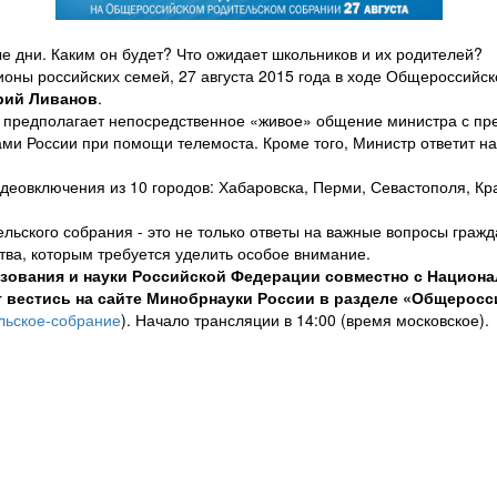
ые дни. Каким он будет? Что ожидает школьников и их родителей?
оны российских семей, 27 августа 2015 года в ходе Общероссийск
рий Ливанов
.
 предполагает непосредственное «живое» общение министра с пре
онами России при помощи телемоста. Кроме того, Министр ответит 
еовключения из 10 городов: Хабаровска, Перми, Севастополя, Кра
ьского собрания - это не только ответы на важные вопросы граж
ва, которым требуется уделить особое внимание.
ования и науки Российской Федерации совместно с Национа
т вестись на сайте Минобрнауки России в разделе «Общерос
ельское-собрание
). Начало трансляции в 14:00 (время московское).