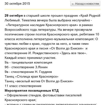
30 октября 2015
← Назад к новостям
29 октября
в старшей школе прошел праздник «Край Родной
Любимый. Тематика вечера была выбрана неслучайно -
«Литературное наследие Красноярского края» в рамках
Всероссийского года литературы. На вечере прозвучали
поэтические строки поэтов Красноярского края, ребятами 10
класса исполнена литературно-музыкальная композиция: О
чувствах любви к краю, гордости за него, а также гимн
Красноярского края и песня «От Волги до Енисея» и
стихотворение И. Рождественского «Здесь все твое».
Каждый класс принимал участие.
9а - танцевальная композиция
9б - стихотворение З.Яхнин
9в - стихотворение Н. Гордеев
Танец «Столица края Красноярск»
Танец «веселый мотив От Волги до Енисея»
11 класс стихотворение
Мероприятия посвященные КТД
-
Оформление стендов, фотовыставки писателей
Красноярского края;
- встреча с главным редактором литературного альманаха;