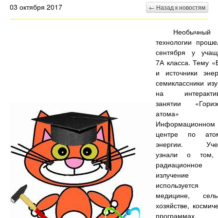
03 октября 2017
← Назад к новостям
Необычный 
технологии проше
сентября у учащ
7А класса. Тему «
и источники энер
семиклассники изу
на интеракти
занятии «Гориз
атома»
Информационном
центре по ато
энергии. Уче
узнали о том,
радиационное
излучение
используетс
медицине, сель
хозяйстве, космич
программах,