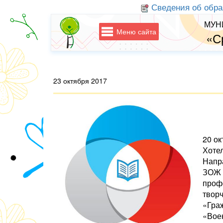
Сведения об обра
МУН
Меню сайта
«С
23 октября 2017
20 о
Хоте
Напр
ЗОЖ 
проф
твор
«Граж
«Вое