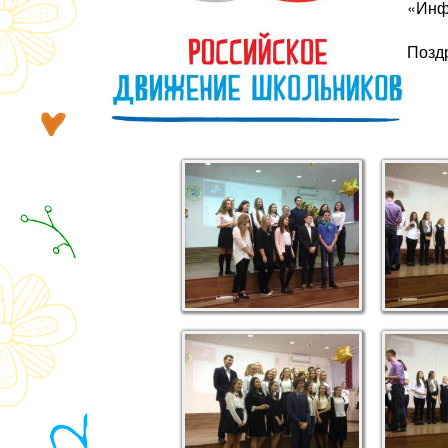
«Инф
Позд