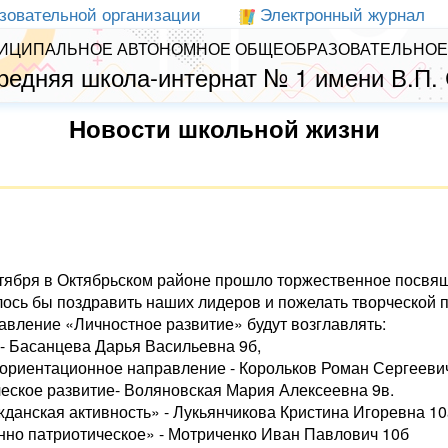
зовательной организации
Электронный журнал
ИЦИПАЛЬНОЕ АВТОНОМНОЕ ОБЩЕОБРАЗОВАТЕЛЬНОЕ
редняя школа-интернат № 1 имени В.П.
Новости школьной жизни
ктября в Октябрьском районе прошло торжественное посв
лось бы поздравить наших лидеров и пожелать творческой 
авление «Личностное развитие» будут возглавлять:
- Басанцева Дарья Васильевна 9б,
ориентационное направление - Корольков Роман Сергеевич
ческое развитие- Воляновская Мария Алексеевна 9в.
данская активность» - Лукьянчикова Кристина Игоревна 10
нно патриотическое» - Мотриченко Иван Павлович 10б