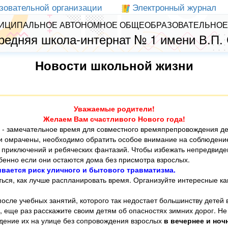
зовательной организации
Электронный журнал
ИЦИПАЛЬНОЕ АВТОНОМНОЕ ОБЩЕОБРАЗОВАТЕЛЬНОЕ
редняя школа-интернат № 1 имени В.П.
Новости школьной жизни
Уважаемые родители!
Желаем Вам счастливого Нового года!
 - замечательное время для совместного времяпрепровождения дет
ли омрачены, необходимо обратить особое внимание на соблюдени
 приключений и ребяческих фантазий. Чтобы избежать непредвиде
обенно если они остаются дома без присмотра взрослых.
ивается риск уличного и бытового травматизма.
ться, как лучше распланировать время. Организуйте интересные ка
после учебных занятий, которого так недостает большинству детей
 еще раз расскажите своим детям об опасностях зимних дорог. Не 
ждение их на улице без сопровождения взрослых
в вечернее и ночн