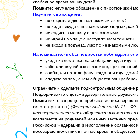
свободное время ваших детей.
Помните:
неумелое обращение с пиротехникой мож
Научите своих детей:
не
открывай дверь незнакомым людям;
не
ходи никуда с незнакомыми людьми, как б
не
садись в машину с незнакомыми;
не
играй на улице с наступлением темноты;
не
входи в подъезд, лифт с незнакомыми лю
Напоминайте, чтобы подростки соблюдали сл
уходя из дома, всегда сообщали, куда идут и
избегали случайных знакомств, приглашений
сообщали по телефону, когда они идут домо
следите за тем, с кем общается ваш ребенок 
Ограничьте и сделайте подконтрольным общение р
Поддерживайте с детьми доверительные дружеские 
Помните
что запрещено пребывание несовершенно
кинотеатры и т.п.)
(Федеральный закон № 71 – ФЗ
несовершеннолетних в общественных местах в н
возлагается на родителей или иных законных пре
Российской Федерации (Неисполнение обязанност
несовершеннолетних в ночное время в общественн