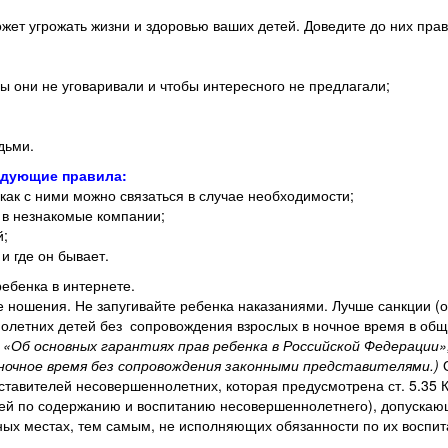
ет угрожать жизни и здоровью ваших детей. Доведите до них пра
ы они не уговаривали и чтобы интересного не предлагали;
дьми.
едующие правила:
 как с ними можно связаться в случае необходимости;
 в незнакомые компании;
й;
и где он бывает.
ебенка в интернете.
ношения. Не запугивайте ребенка наказаниями. Лучше санкции (о
летних детей без сопровождения взрослых в ночное время в обще
 «Об основных гарантиях прав ребенка в Российской Федерации
очное время без сопровождения законными представителями.)
О
дставителей несовершеннолетних, которая предусмотрена ст. 5.35
ей по содержанию и воспитанию несовершеннолетнего), допуска
ых местах, тем самым, не исполняющих обязанности по их воспи