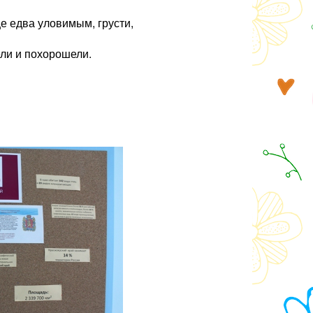
ще едва уловимым, грусти,
ели и похорошели.