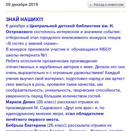
09 декабря 2019
← Назад к новостям
ЗНАЙ НАШИХ!!!
6 декабря в
Центральной детской библиотеке им. Н.
Островского
состоялось интересное и значимое событие:
отборочный этап городского инклюзивного конкурса чтецов
«В гостях у зимней сказки».
В конкурсе принимали участие и обучающиеся МБОУ
школы-интерната №1.
Ребята исполняли прозаические произведения
отечественных и зарубежных авторов о зиме. Делали это они
очень выразительно и с огромным удовольствием! Каждый
ученик выучил свой материал, подготовил наряд и как артист
смог вжиться в роль, проявляя такие качества, как
сообразительность, уникальность, творческие способности,
уверенность перед большим количеством гостей.
Марков Денис
(2Б класс) рассказал отрывок из
произведения М. Садовского «Друг или враг» и, по
единодушному мнению жюри,
стал обладателем
почётного первого места.
Бебрыш Екатерина
(2Б класс) рассказала отрывок из
произведения Вирнея Бартель «Зимушка».
Катюша заняла