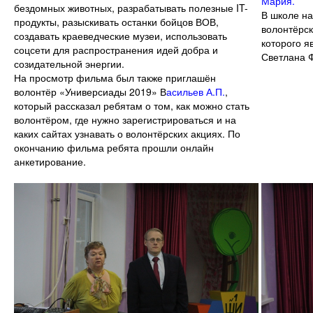
Мария.
бездомных животных, разрабатывать полезные IT-
В школе на
продукты, разыскивать останки бойцов ВОВ,
волонтёрс
создавать краеведческие музеи, использовать
которого я
соцсети для распространения идей добра и
Светлана 
созидательной энергии.
На просмотр фильма был также приглашён
волонтёр «Универсиады 2019» В
асильев А.П.
,
который рассказал ребятам о том, как можно стать
волонтёром, где нужно зарегистрироваться и на
каких сайтах узнавать о волонтёрских акциях. По
окончанию фильма ребята прошли онлайн
анкетирование.