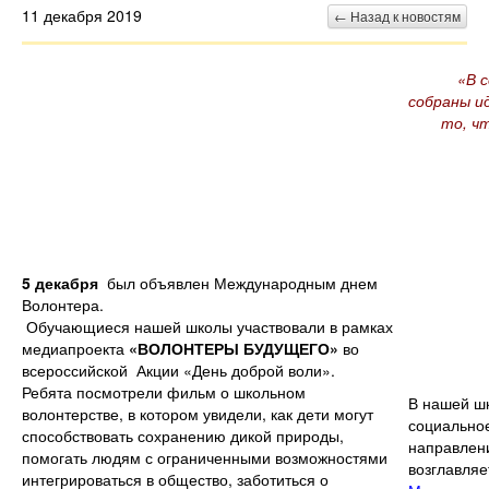
11 декабря 2019
← Назад к новостям
«В 
собраны и
то, ч
5 декабря
был объявлен Международным днем
Волонтера.
Обучающиеся нашей школы участвовали в рамках
медиапроекта
«ВОЛОНТЕРЫ БУДУЩЕГО»
во
всероссийской Акции «День доброй воли».
Ребята посмотрели фильм о школьном
В нашей ш
волонтерстве, в котором увидели, как дети могут
социальное
способствовать сохранению дикой природы,
направлени
помогать людям с ограниченными возможностями
возглавля
интегрироваться в общество, заботиться о