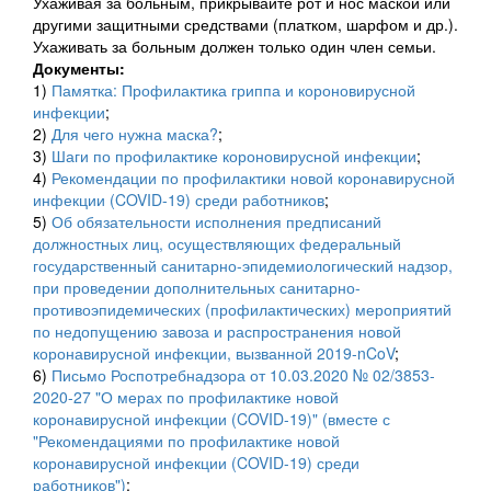
Ухаживая за больным, прикрывайте рот и нос маской или
другими защитными средствами (платком, шарфом и др.).
Ухаживать за больным должен только один член семьи.
Документы:
1)
Памятка: Профилактика гриппа и короновирусной
инфекции
;
2)
Для чего нужна маска?
;
3)
Шаги по профилактике короновирусной инфекции
;
4)
Рекомендации по профилактики новой коронавирусной
инфекции (COVID-19) среди работников
;
5)
Об обязательности исполнения предписаний
должностных лиц, осуществляющих федеральный
государственный санитарно-эпидемиологический надзор,
при проведении дополнительных санитарно-
противоэпидемических (профилактических) мероприятий
по недопущению завоза и распространения новой
коронавирусной инфекции, вызванной 2019-nCoV
;
6)
Письмо Роспотребнадзора от 10.03.2020 № 02/3853-
2020-27 "О мерах по профилактике новой
коронавирусной инфекции (COVID-19)" (вместе с
"Рекомендациями по профилактике новой
коронавирусной инфекции (COVID-19) среди
работников")
;