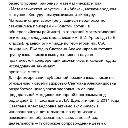
разного уровня: районных математических играх
«Математическая карусель» и «Абака», международном
конкурсе «Кенгуру - выпускникам» и «Кенгуру.
Математика для всех» (ее учащиеся неоднократно
становились призерами «Золотой сотни» в
общероссийском рейтинге), в городской математической
олимпиаде младших школьников им. В.И. Арнольда (5-6
классы), краевой олимпиаде по геометрии им. С.А.
Анищенко. Ежегодно Светлана Александровна готовит
группу школьников к выступлению на научно-
практической конференции школьников, и каждый год их
исследования занимают
призовые места.
Для формирования субъектной позиции школьников по
отношению к своему здоровью Светлана Александровна
разработала цикл уроков здоровья на основе
федеральной междисциплинарной программы под
редакцией В.Н. Касаткина и Л.А. Щеплягиной. С 2014 года
Светлана Александровна активно включилась в
инновационную деятельность по организации
инклюзивного образования, освоила новый вид
деятельности – тьюторское сопровождение детей с