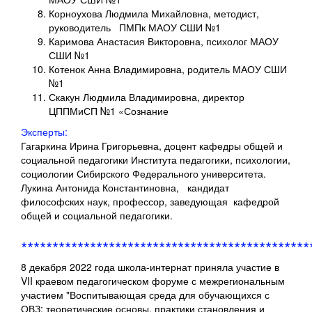
Корноухова Людмила Михайловна, методист,
руководитель ПМПк МАОУ СШИ №1
Каримова Анастасия Викторовна, психолог МАОУ
СШИ №1
Котенок Анна Владимировна, родитель МАОУ СШИ
№1
Скакун Людмила Владимировна, директор
ЦППМиСП №1 «Сознание
Эксперты:
Гагаркина Ирина Григорьевна, доцент кафедры общей и
социальной педагогики Института педагогики, психологии,
социологии Сибирского Федерального университета.
Лукина Антонида Константиновна, кандидат
философских наук, профессор, заведующая кафедрой
общей и социальной педагогики.
**********************************************
8 декабря 2022 года школа-интернат приняла участие в
VII краевом педагогическом форуме с межрегиональным
участием "Воспитывающая среда для обучающихся с
ОВЗ: теоретические основы, практики становления и