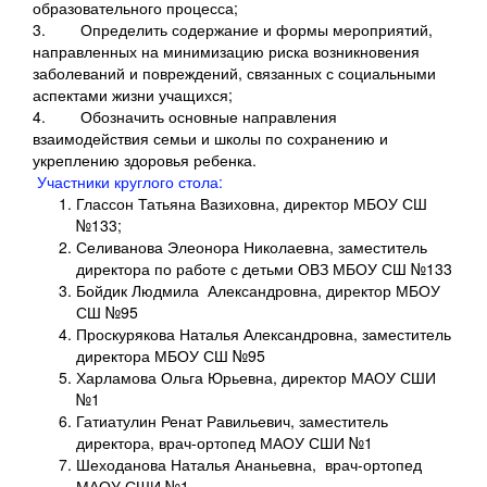
образовательного процесса;
3.
Определить содержание и формы мероприятий,
направленных на минимизацию риска возникновения
заболеваний и повреждений, связанных с социальными
аспектами жизни учащихся;
4.
Обозначить основные направления
взаимодействия семьи и школы по сохранению и
укреплению здоровья ребенка.
Участники круглого стола:
Глассон Татьяна Вазиховна, директор МБОУ СШ
№133;
Селиванова Элеонора Николаевна, заместитель
директора по работе с детьми ОВЗ МБОУ СШ №133
Бойдик Людмила Александровна, директор МБОУ
СШ №95
Проскурякова Наталья Александровна, заместитель
директора МБОУ СШ №95
Харламова Ольга Юрьевна, директор МАОУ СШИ
№1
Гатиатулин Ренат Равильевич, заместитель
директора, врач-ортопед МАОУ СШИ №1
Шеходанова Наталья Ананьевна, врач-ортопед
МАОУ СШИ №1