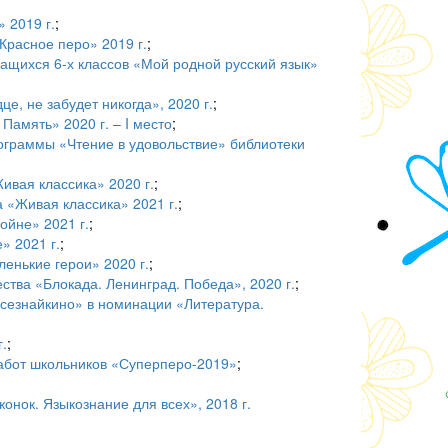
 2019 г.
;
Красное перо» 2019 г.
;
чащихся 6-х классов «Мой родной русский язык»
, не забудет никогда», 2020 г.
;
Память» 2020 г. – I место
;
рограммы «Чтение в удовольствие» библиотеки
ивая классика» 2020 г.
;
 «Живая классика» 2021 г.
;
ойне» 2021 г.
;
» 2021 г.
;
ленькие герои» 2020 г.
;
ества «Блокада. Ленинград. Победа», 2020 г.
;
Всезнайкино» в номинации «Литература.
.
;
работ школьников «Суперперо-2019»
;
онок. Языкознание для всех», 2018 г.