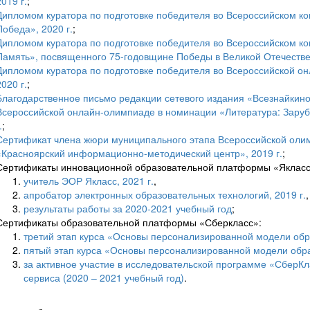
2019 г.
;
Дипломом куратора по подготовке победителя во Всероссийском кон
Победа», 2020 г.
;
Дипломом куратора по подготовке победителя во Всероссийском ко
Память», посвященного 75-годовщине Победы в Великой Отечествен
Дипломом куратора по подготовке победителя во Всероссийской он
2020 г.
;
Благодарственное письмо редакции сетевого издания «Всезнайкино
Всероссийской онлайн-олимпиаде в номинации «Литература: Зарубе
.
;
Сертификат члена жюри муниципального этапа Всероссийской олим
«Красноярский информационно-методический центр», 2019 г.
;
Сертификаты инновационной образовательной платформы «Якласс
учитель ЭОР Якласс, 2021 г.
,
апробатор электронных образовательных технологий, 2019 г.
,
результаты работы за 2020-2021 учебный год
;
Сертификаты образовательной платформы «Сберкласс»:
третий этап курса «Основы персонализированной модели обра
пятый этап курса «Основы персонализированной модели обра
за активное участие в исследовательской программе «СберК
сервиса (2020 – 2021 учебный год)
.