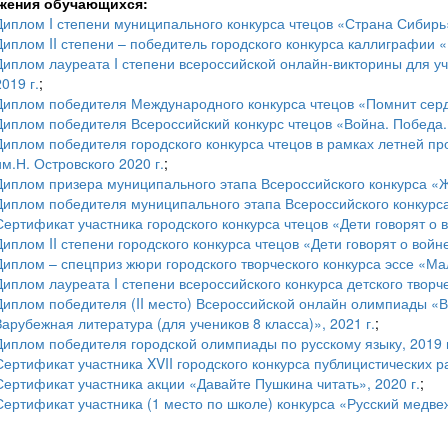
жения обучающихся:
Диплом I степени муниципального конкурса чтецов «Страна Сибирь»
Диплом II степени – победитель городского конкурса каллиграфии «
Диплом лауреата I степени всероссийской онлайн-викторины для у
2019 г.
;
Диплом победителя Международного конкурса чтецов «Помнит сердце
Диплом победителя Всероссийский конкурс чтецов «Война. Победа. 
Диплом победителя городского конкурса чтецов в рамках летней п
им.Н. Островского 2020 г.
;
Диплом призера муниципального этапа Всероссийского конкурса «Ж
Диплом победителя муниципального этапа Всероссийского конкурса
Сертификат участника городского конкурса чтецов «Дети говорят о в
Диплом II степени городского конкурса чтецов «Дети говорят о войне
Диплом – спецприз жюри городского творческого конкурса эссе «Ма
Диплом лауреата I степени всероссийского конкурса детского творч
Диплом победителя (II место) Всероссийской онлайн олимпиады «
Зарубежная литература (для учеников 8 класса)», 2021 г.
;
Диплом победителя городской олимпиады по русскому языку, 2019 г
Сертификат участника XVII городского конкурса публицистических 
Сертификат участника акции «Давайте Пушкина читать», 2020 г.
;
Сертификат участника (1 место по школе) конкурса «Русский медвеж