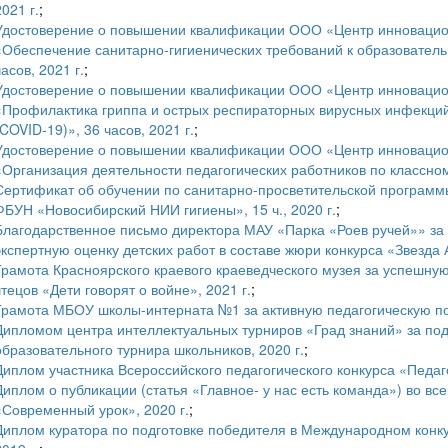
2021 г.
;
Удостоверение о повышении квалификации ООО «Центр инновацион
«Обеспечение санитарно-гигиенических требований к образователь
часов, 2021 г.
;
Удостоверение о повышении квалификации ООО «Центр инновацион
«Профилактика гриппа и острых респираторных вирусных инфекций
(COVID-19)», 36 часов, 2021 г.
;
Удостоверение о повышении квалификации ООО «Центр инновацион
«Организация деятельности педагогических работников по классному
Сертификат об обучении по санитарно-просветительской программ
ФБУН «Новосибирский НИИ гигиены», 15 ч., 2020 г.
;
Благодарственное письмо директора МАУ «Парка «Роев ручей»» за
экспертную оценку детских работ в составе жюри конкурса «Звезда 
Грамота Красноярского краевого краеведческого музея за успешную 
чтецов «Дети говорят о войне», 2021 г.
;
Грамота МБОУ школы-интерната №1 за активную педагогическую по
Дипломом центра интеллектуальных турниров «Град знаний» за под
образовательного турнира школьников, 2020 г.
;
Диплом участника Всероссийского педагогического конкурса «Педаго
Диплом о публикации (статья «Главное- у нас есть команда») во в
«Современный урок», 2020 г.
;
Диплом куратора по подготовке победителя в Международном конкур