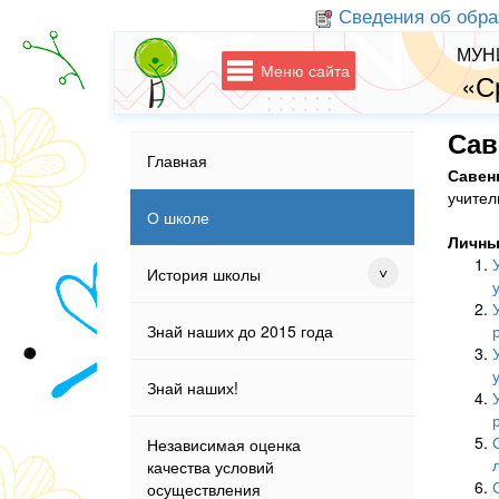
Сведения об обра
МУН
Меню сайта
«С
Сав
Главная
Савен
учител
О школе
Личны
История школы
Знай наших до 2015 года
Знай наших!
Независимая оценка
качества условий
осуществления