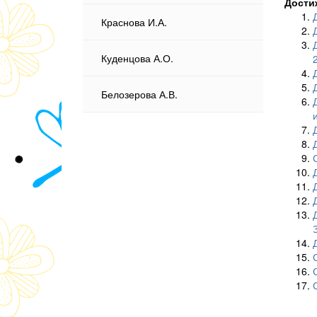
Дости
Краснова И.А.
Куденцова А.О.
Белозерова А.В.