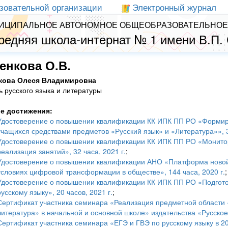
зовательной организации
Электронный журнал
ИЦИПАЛЬНОЕ АВТОНОМНОЕ ОБЩЕОБРАЗОВАТЕЛЬНОЕ
редняя школа-интернат № 1 имени В.П.
енкова О.В.
кова Олеся Владимировна
ь русского языка и литературы
е достижения:
Удостоверение о повышении квалификации КК ИПК ПП РО «Формиро
учащихся средствами предметов «Русский язык» и «Литература»», 36
Удостоверение о повышении квалификации КК ИПК ПП РО «Монитор
реализация занятий», 32 часа, 2021 г.
;
Удостоверение о повышении квалификации АНО «Платформа новой
условиях цифровой трансформации в обществе», 144 часа, 2020 г.
;
Удостоверение о повышении квалификации КК ИПК ПП РО «Подгото
русскому языку», 20 часов, 2021 г.
;
Сертификат участника семинара «Реализация предметной области «
литература» в начальной и основной школе» издательства «Русское с
Сертификат участника семинара «ЕГЭ и ГВЭ по русскому языку в 202