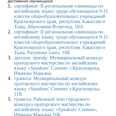
Достижения обучающихся
1.
сертификат:
II региональная олимпиада по
английскому языку среди обучающихся 9-11
классов общеобразовательных учреждений
Красноярского края, республик Хакассия и
Тыва, Абросимов Всеволод, 10А
2.
сертификат:
II региональная олимпиада по
английскому языку среди обучающихся 9-11
классов общеобразовательных учреждений
Красноярского края, республик Хакассия и
Тыва, Разумова Злата, 10Б
3.
диплом, призёр: Муниципальный конкурс
ораторского мастерства по английскому
языку «
Speakers
’
Contest
» г.Красноярска,
Иванова Марьяна
4.
грамота: Муниципальный конкурс
ораторского мастерства по английскому
языку «
Speakers
’
Contest
» г.Красноярска,
11Б
5.
грамота: Районный этап городского
конкурса ораторского мастерства по
английскому языку «
Speakers
’
Contest
»,
Иванова Марьяна 10Б