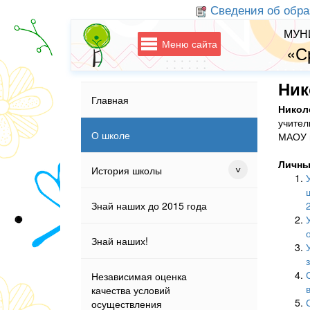
Сведения об обра
МУН
Меню сайта
«С
Ник
Главная
Никол
учител
О школе
МАОУ 
Личны
История школы
Знай наших до 2015 года
Знай наших!
Независимая оценка
качества условий
осуществления