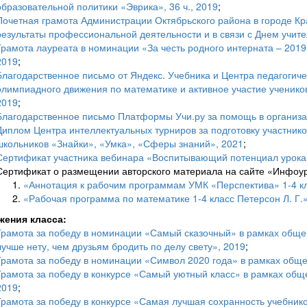
образовательной политики «Эврика», 36 ч., 2019
;
Почетная грамота Администрации Октябрьского района в городе Кр
результаты профессиональной деятельности и в связи с Днем учите
Грамота лауреата в номинации «За честь родного интерната – 2019
2019
;
Благодарственное письмо от Яндекс. Учебника и Центра педагогичес
олимпиадного движения по математике и активное участие ученик
2019
;
Благодарственное письмо Платформы Учи.ру за помощь в органи
Диплом Центра интеллектуальных турниров за подготовку участник
школьников «Знайки», «Умка», «Сферы знаний», 2021
;
Сертификат участника вебинара «Воспитывающий потенциал урока 
Сертификат о размещении авторского материала на сайте «Инфоур
«Аннотация к рабочим программам УМК «Перспектива» 1-4 кл
«Рабочая программа по математике 1-4 класс Петерсон Л. Г.»
жения класса:
Грамота за победу в номинации «Самый сказочный» в рамках общеш
лучше нету, чем друзьям бродить по делу свету», 2019
;
Грамота за победу в номинации «Символ 2020 года» в рамках общ
Грамота за победу в конкурсе «Самый уютный класс» в рамках общ
2019
;
Грамота за победу в конкурсе «Самая лучшая сохранность учебник