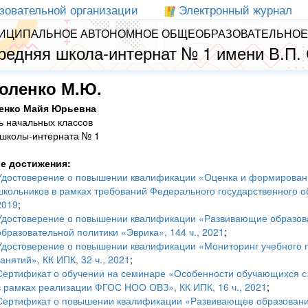
зовательной организации
Электронный журнал
ИЦИПАЛЬНОЕ АВТОНОМНОЕ ОБЩЕОБРАЗОВАТЕЛЬНОЕ
редняя школа-интернат № 1 имени В.П.
оленко М.Ю.
енко Майя Юрьевна
ь начальных классов
школы-интерната № 1
е достижения:
Удостоверение о повышении квалификации «Оценка и формировани
школьников в рамках требований Федерального государственного об
2019
;
Удостоверение о повышении квалификации «Развивающие образова
образовательной политики «Эврика», 144 ч., 2021
;
Удостоверение о повышении квалификации «Мониторинг учебного п
занятий», КК ИПК, 32 ч., 2021
;
Сертификат о обучении на семинаре «Особенности обучающихся с 
в рамках реализации ФГОС НОО ОВЗ», КК ИПК, 16 ч., 2021
;
Сертификат о повышении квалификации «Развивающее образовани