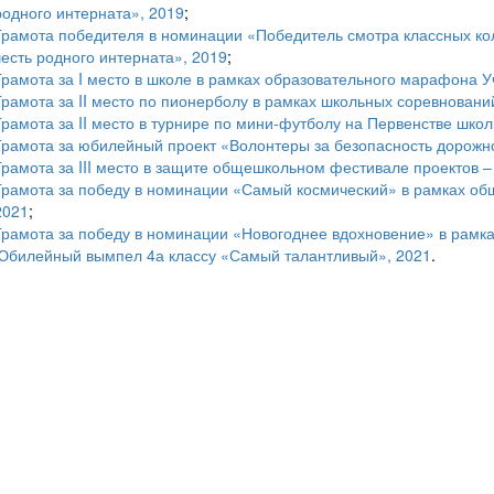
родного интерната», 2019
;
Грамота победителя в номинации «Победитель смотра классных ко
честь родного интерната», 2019
;
Грамота за I место в школе в рамках образовательного марафона 
Грамота за II место по пионерболу в рамках школьных соревновани
Грамота за II место в турнире по мини-футболу на Первенстве шко
Грамота за юбилейный проект «Волонтеры за безопасность дорожн
Грамота за III место в защите общешкольном фестивале проектов 
Грамота за победу в номинации «Самый космический» в рамках о
2021
;
Грамота за победу в номинации «Новогоднее вдохновение» в рамк
Юбилейный вымпел 4а классу «Самый талантливый», 2021
.