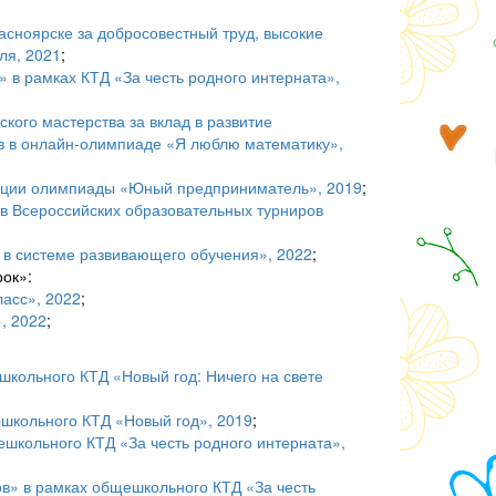
асноярске за добросовестный труд, высокие
ля, 2021
;
» в рамках КТД «За честь родного интерната»,
кого мастерства за вклад в развитие
ов в онлайн-олимпиаде «Я люблю математику»,
зации олимпиады «Юный предприниматель», 2019
;
ов Всероссийских образовательных турниров
в системе развивающего обучения», 2022
;
ок»:
асс», 2022
;
, 2022
;
кольного КТД «Новый год: Ничего на свете
ешкольного КТД «Новый год», 2019
;
ешкольного КТД «За честь родного интерната»,
ов» в рамках общешкольного КТД «За честь