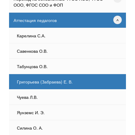
ООО, ФГОС СОО и ФОП
Аттестация педагогов
Карелина С.А.
Савенкова О.В.
Табунцова О.В.
Григорьева (Забраева) Е. В.
Чуева Л.В.
Яунземс И. Э.
Силина О. А.