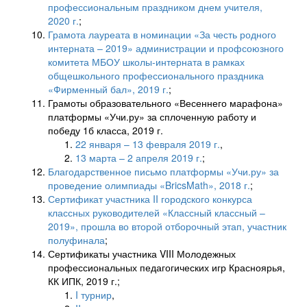
профессиональным праздником днем учителя,
2020 г.
;
Грамота лауреата в номинации «За честь родного
интерната – 2019» администрации и профсоюзного
комитета МБОУ школы-интерната в рамках
общешкольного профессионального праздника
«Фирменный бал», 2019 г.
;
Грамоты образовательного «Весеннего марафона»
платформы «Учи.ру» за сплоченную работу и
победу 1б класса, 2019 г.
22 января – 13 февраля 2019 г.
,
13 марта – 2 апреля 2019 г.
;
Благодарственное письмо платформы «Учи.ру» за
проведение олимпиады «BricsMath», 2018 г.
;
Сертификат участника II городского конкурса
классных руководителей «Классный классный –
2019», прошла во второй отборочный этап, участник
полуфинала
;
Сертификаты участника VIII Молодежных
профессиональных педагогических игр Красноярья,
КК ИПК, 2019 г.;
I турнир
,