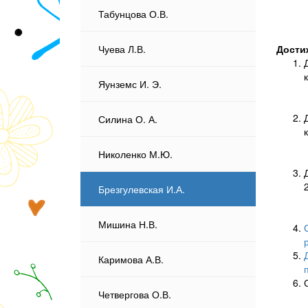
Табунцова О.В.
Дости
Чуева Л.В.
Яунземс И. Э.
Силина О. А.
Николенко М.Ю.
Брезгулевская И.А.
Мишина Н.В.
Каримова А.В.
Четвергова О.В.