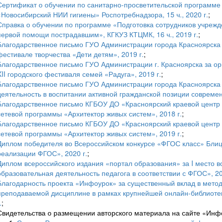
Сертификат о обучении по санитарно-просветительской программ
«Новосибирский НИИ гигиены» Роспотребнадзора, 15 ч., 2020 г.
;
Справка о обучении по программе «Подготовка сотрудников учрежд
первой помощи пострадавшим», КГКУЗ КТЦМК, 16 ч., 2019 г.
;
Благодарственное письмо ГУО Администрации города Красноярска 
фестивале творчества «Дети детям», 2019 г.
;
Благодарственное письмо ГУО Администрации г. Красноярска за ор
XII городского фестиваля семей «Радуга», 2019 г.
;
Благодарственное письмо ГУО Администрации города Красноярска
деятельность в воспитании активной гражданской позиции современ
Благодарственное письмо КГБОУ ДО «Красноярский краевой центр
сетевой программы «Архитектор живых систем», 2018 г.
;
Благодарственное письмо КГБОУ ДО «Красноярский краевой центр
сетевой программы «Архитектор живых систем», 2019 г.
;
Диплом победителя во Всероссийском конкурсе «ФГОС класс» Блиц
реализации ФГОС», 2020 г.
;
Диплом всероссийского издания «портал образования» за I место 
образовательная деятельность педагога в соответствии с ФГОС», 20
Благодарность проекта «Инфоурок» за существенный вклад в метод
преподаваемой дисциплине в рамках крупнейшей онлайн-библиотек
.
;
Свидетельства о размещении авторского материала на сайте «Инф