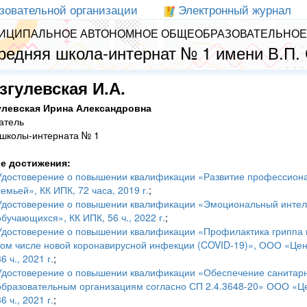
зовательной организации
Электронный журнал
ИЦИПАЛЬНОЕ АВТОНОМНОЕ ОБЩЕОБРАЗОВАТЕЛЬНОЕ
редняя школа-интернат № 1 имени В.П.
згулевская И.А.
улевская Ирина Александровна
атель
школы-интерната № 1
е достижения:
Удостоверение о повышении квалификации «Развитие профессионал
семьей», КК ИПК, 72 часа, 2019 г.
;
Удостоверение о повышении квалификации «Эмоциональный интелле
обучающихся», КК ИПК, 56 ч., 2022 г.
;
Удостоверение о повышении квалификации «Профилактика гриппа 
том числе новой коронавирусной инфекции (COVID-19)», ООО «Цен
6 ч., 2021 г.
;
Удостоверение о повышении квалификации «Обеспечение санитарн
образовательным организациям согласно СП 2.4.3648-20» ООО «Це
6 ч., 2021 г.
;