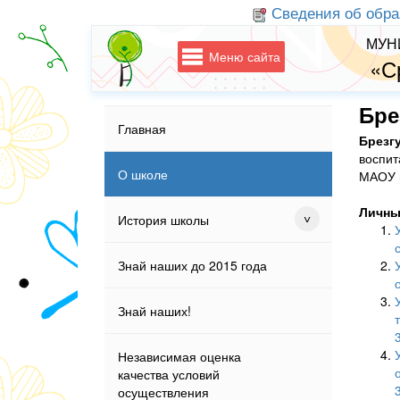
Сведения об обра
МУН
Меню сайта
«С
Бре
Главная
Брезг
воспит
О школе
МАОУ 
Личны
История школы
Знай наших до 2015 года
Знай наших!
3
Независимая оценка
качества условий
3
осуществления