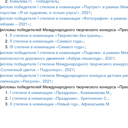
Ковалева П. - победитель
;
Диплом победителя I степени в номинации «Портрет» в рамках Меж
искусства «Я не художник, я только учусь!», 2021
;
Диплом победителя I степени в номинации «Фотография» в рамка
пейзажи – 2021»
;
Дипломы победителей Международного творческого конкурса «Прес
II степени в номинации «Творчество без границ»
,
II степени в номинации «Символ года»
,
III степени в номинации «Символ года»
;
Диплом победителя I степени в номинации «Поделка» в рамках Меж
безопасности дорожного движения «Азбука пешехода», 2021
;
Диплом победителя I степени Международного творческого конкур
«Солнечный цветок – Подсолнух», 2021
;
Диплом победителя I степени Международного конкурса детских ри
номинации «Рисунок», 2021
;
Дипломы победителей Международного творческого конкурса «Прес
I степени в номинации «Праздники», Кожевникова М.
,
I степени в номинации «Праздники», Хритоненко С.
,
II степени в номинации «Новый год», Афанасьева М.