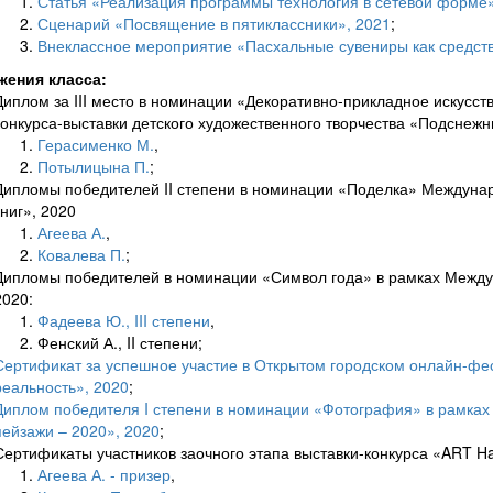
Статья «Реализация программы технология в сетевой форме»
Сценарий «Посвящение в пятиклассники», 2021
;
Внеклассное мероприятие «Пасхальные сувениры как средств
жения класса:
Диплом за III место в номинации «Декоративно-прикладное искусств
конкурса-выставки детского художественного творчества «Подснежн
Герасименко М.
,
Потылицына П.
;
Дипломы победителей II степени в номинации «Поделка» Междунар
книг», 2020
Агеева А.
,
Ковалева П.
;
Дипломы победителей в номинации «Символ года» в рамках Междун
2020:
Фадеева Ю., III степени
,
Фенский А., II степени;
Сертификат за успешное участие в Открытом городском онлайн-фес
реальность», 2020
;
Диплом победителя I степени в номинации «Фотография» в рамка
пейзажи – 2020», 2020
;
Сертификаты участников заочного этапа выставки-конкурса «ART H
Агеева А. - призер
,