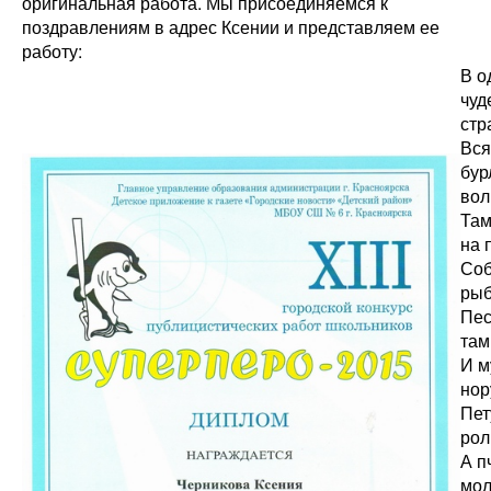
оригинальная работа. Мы присоединяемся к
поздравлениям в адрес Ксении и представляем ее
работу:
В о
чуд
стр
Вся
бур
вол
Там
на 
Соб
рыб
Пес
там
И м
нор
Пет
рол
А п
мол