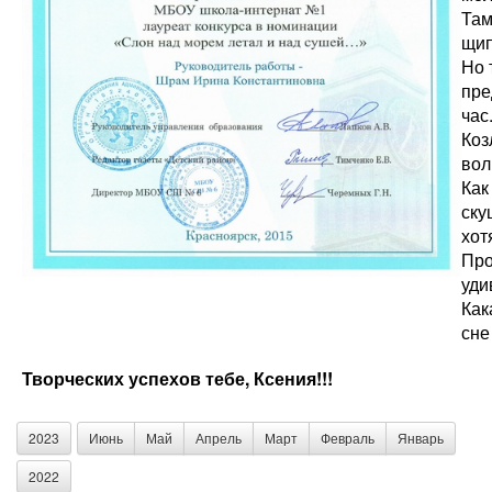
Там
щип
Но 
пре
час
Коз
вол
Как
ску
хот
Про
уди
Как
сне
Творческих успехов тебе, Ксения!!!
2023
Июнь
Май
Апрель
Март
Февраль
Январь
2022