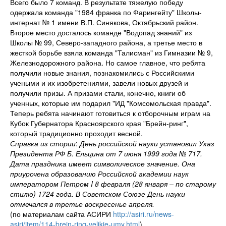
Всего было 7 команд. В результате тяжелую победу
одержала команда "1984 франка по Фарингейту" Школы-
интернат № 1 имени В.П. Синякова, Октябрьский район.
Второе место досталось команде "Водопад знаний" из
Школы № 99, Северо-западного района, а третье место в
жесткой борьбе взяла команда "Талисман" из Гимназии № 9,
Железнодорожного района. Но самое главное, что ребята
получили новые знания, познакомились с Российскими
учеными и их изобретениями, завели новых друзей и
получили призы. А призами стали, конечно, книги об
ученных, которые им подарил "ИД "Комсомольская правда".
Теперь ребята начинают готовиться к отборочным играм на
Кубок Губернатора Красноярского края "Брейн-ринг",
который традиционно проходит весной.
Справка из стории
:
День российской науки установил Указ
Президента РФ Б. Ельцина от 7 июня 1999 года № 717.
Дата праздника имеет символическое значение. Она
приурочена образованию Российской академии наук
императором Петром I 8 февраля (28 января – по старому
стилю) 1724 года. В Советском Союзе День науки
отмечался в третье воскресенье апреля.
(по материалам сайта АСИРИ
http://asiri.ru/news-
asiri/item/114-brejn-ring-velikie-umy.html
)