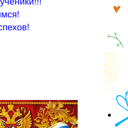
ученики!!!
мся!
спехов!