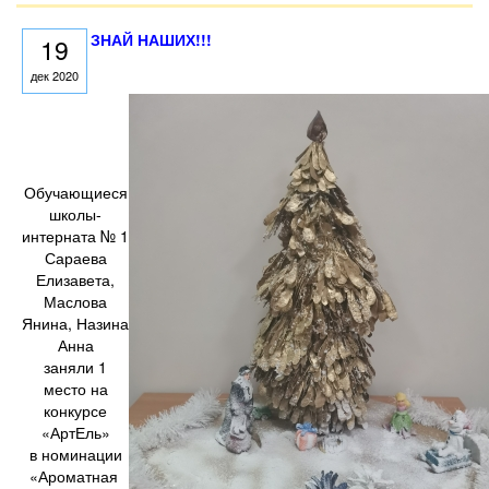
ЗНАЙ НАШИХ!!!
19
дек 2020
Обучающиеся
школы-
интерната № 1
Сараева
Елизавета,
Маслова
Янина, Назина
Анна
заняли 1
место на
конкурсе
«АртЕль»
в номинации
«Ароматная