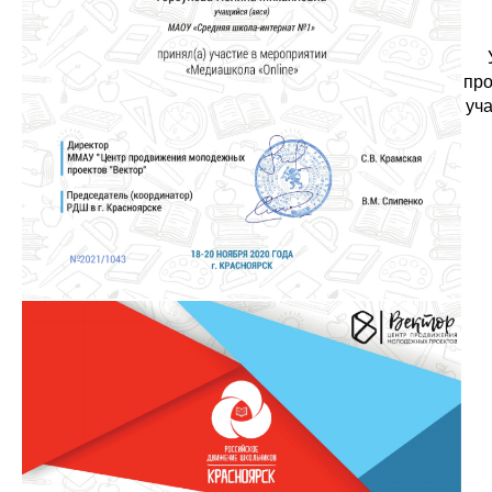
про
уча