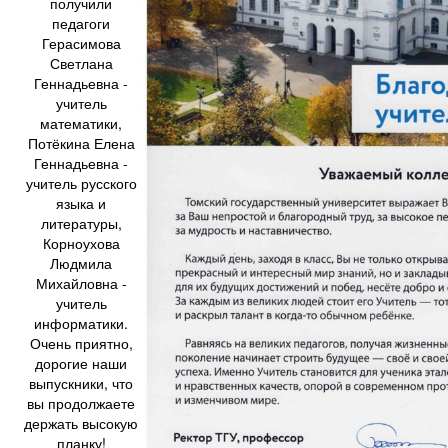
получили
педагоги
Герасимова
Светлана
Геннадьевна -
учитель
математики,
Потёкина Елена
Геннадьевна -
учитель русского
языка и
литературы,
Корноухова
Людмила
Михайловна -
учитель
информатики.
Очень приятно,
дорогие наши
выпускники, что
вы продолжаете
держать высокую
планку!