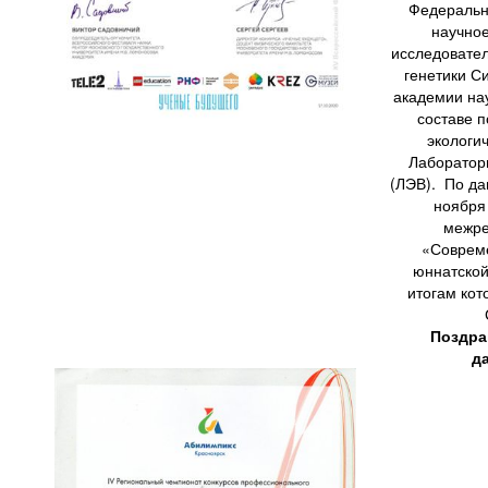
Федеральн
научно
исследовател
генетики С
академии на
составе 
экологи
Лаборатор
(ЛЭВ). По да
ноября
межре
«Совреме
юннатской
итогам кот
Поздра
д