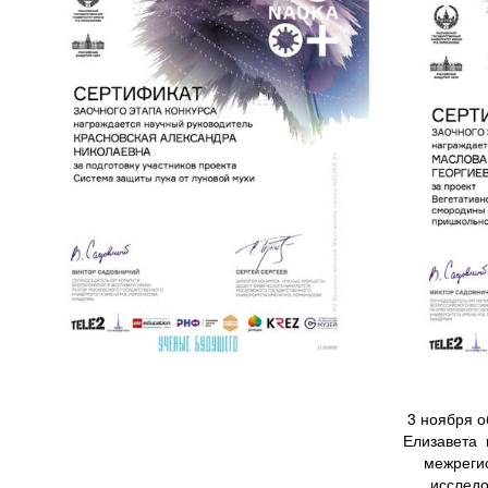
3 ноября 
Елизавета 
межрегио
исследо