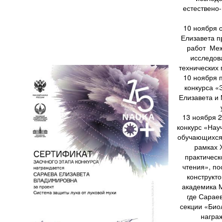
естествено
10 ноября 
Елизавета п
работ Меж
исследов
технических 
10 ноября 
конкурса «
Елизавета и
13 ноября 2
конкурс «Нау
обучающихся
рамках 
практичес
чтения», п
конструкт
академика 
где Сарае
секции «Био
награ