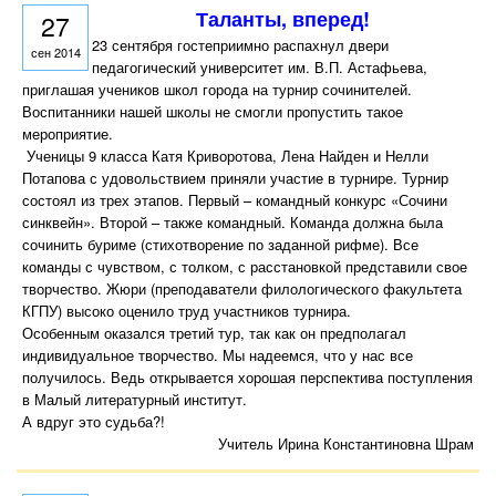
Таланты, вперед!
27
23 сентября гостеприимно распахнул двери
сен 2014
педагогический университет им. В.П. Астафьева,
приглашая учеников школ города на турнир сочинителей.
Воспитанники нашей школы не смогли пропустить такое
мероприятие.
Ученицы 9 класса Катя Криворотова, Лена Найден и Нелли
Потапова с удовольствием приняли участие в турнире. Турнир
состоял из трех этапов. Первый – командный конкурс «Сочини
синквейн». Второй – также командный. Команда должна была
сочинить буриме (стихотворение по заданной рифме). Все
команды с чувством, с толком, с расстановкой представили свое
творчество. Жюри (преподаватели филологического факультета
КГПУ) высоко оценило труд участников турнира.
Особенным оказался третий тур, так как он предполагал
индивидуальное творчество. Мы надеемся, что у нас все
получилось. Ведь открывается хорошая перспектива поступления
в Малый литературный институт.
А вдруг это судьба?!
Учитель Ирина Константиновна Шрам