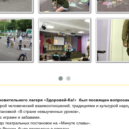
ровительного лагеря «Здоровей-Ка!» был посвящен вопроса
урой человеческий взаимоотношений, традициями и культурой народ
тановкой «В стране невыученных уроков»,
с играми и забавами.
 до театральных постановок на «Минуте славы».
России, было проведено в отрядах.