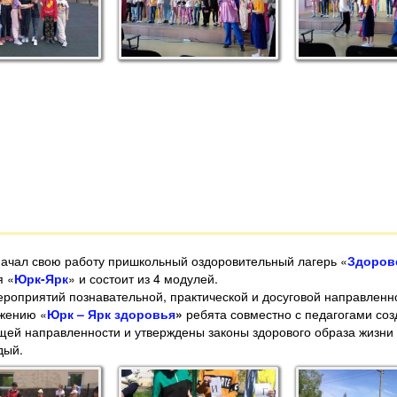
начал свою работу пришкольный оздоровительный лагерь «
Здоров
я «
Юрк-Ярк
» и состоит из 4 модулей.
роприятий познавательной, практической и досуговой направленн
ежению «
Юрк – Ярк здоровья
»
ребята совместно с педагогами со
й направленности и утверждены законы здорового образа жизни и 
дый.