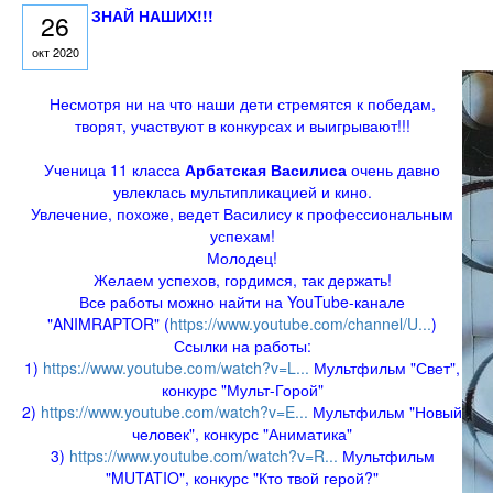
ЗНАЙ НАШИХ!!!
26
окт 2020
Несмотря ни на что наши дети стремятся к победам,
творят, участвуют в конкурсах и выигрывают!!!
Ученица 11 класса
Арбатская Василиса
очень давно
увлеклась мультипликацией и кино.
Увлечение, похоже, ведет Василису к профессиональным
успехам!
Молодец!
Желаем успехов, гордимся, так держать!
Все работы можно найти на YouTube-канале
"ANIMRAPTOR" (
https://www.youtube.com/channel/U...
)
Ссылки на работы:
1)
https://www.youtube.com/watch?v=L...
Мультфильм "Свет",
конкурс "Мульт-Горой"
2)
https://www.youtube.com/watch?v=E...
Мультфильм "Новый
человек", конкурс "Аниматика"
3)
https://www.youtube.com/watch?v=R...
Мультфильм
"MUTATIO", конкурс "Кто твой герой?"