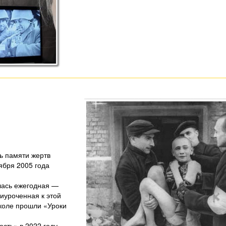
ь памяти жертв
ября 2005 года
лась ежегодная —
иуроченная к этой
школе прошли «Уроки
сть» в 2022 году