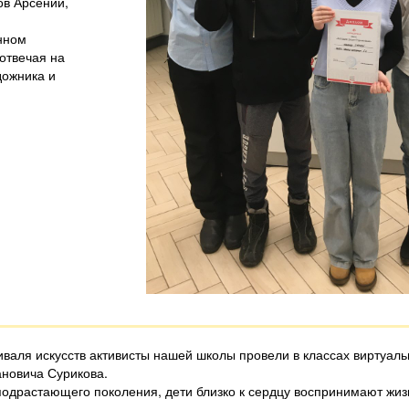
ов Арсений,
нном
отвечая на
дожника и
валя искусств активисты нашей школы провели в классах виртуальн
ановича Сурикова.
подрастающего поколения, дети близко к сердцу воспринимают жиз