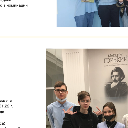
то в номинации
валя в
1.22 г.
ода
са: