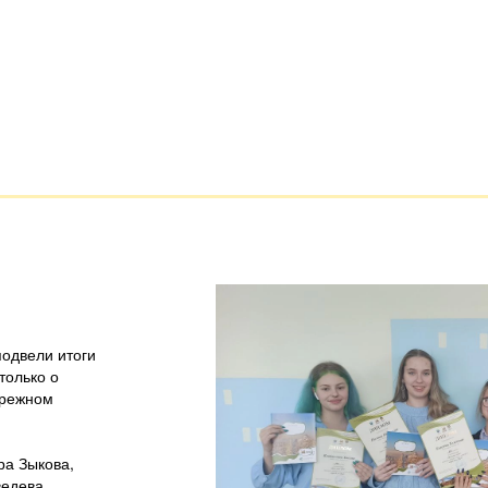
подвели итоги
только о
ережном
а Зыкова,
едева,