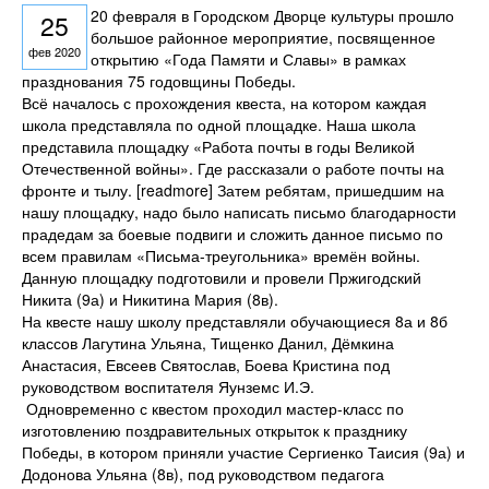
20 февраля в Городском Дворце культуры прошло
25
большое районное мероприятие, посвященное
фев 2020
открытию «Года Памяти и Славы» в рамках
празднования 75 годовщины Победы.
Всё началось с прохождения квеста, на котором каждая
школа представляла по одной площадке. Наша школа
представила площадку «Работа почты в годы Великой
Отечественной войны». Где рассказали о работе почты на
фронте и тылу. [readmore] Затем ребятам, пришедшим на
нашу площадку, надо было написать письмо благодарности
прадедам за боевые подвиги и сложить данное письмо по
всем правилам «Письма-треугольника» времён войны.
Данную площадку подготовили и провели Пржигодский
Никита (9а) и Никитина Мария (8в).
На квесте нашу школу представляли обучающиеся 8а и 8б
классов Лагутина Ульяна, Тищенко Данил, Дёмкина
Анастасия, Евсеев Святослав, Боева Кристина под
руководством воспитателя Яунземс И.Э.
Одновременно с квестом проходил мастер-класс по
изготовлению поздравительных открыток к празднику
Победы, в котором приняли участие Сергиенко Таисия (9а) и
Додонова Ульяна (8в), под руководством педагога