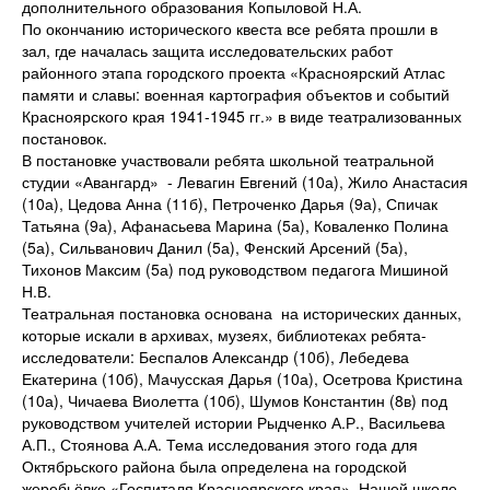
дополнительного образования Копыловой Н.А.
По окончанию исторического квеста все ребята прошли в
зал, где началась защита исследовательских работ
районного этапа городского проекта «Красноярский Атлас
памяти и славы: военная картография объектов и событий
Красноярского края 1941-1945 гг.» в виде театрализованных
постановок.
В постановке участвовали ребята школьной театральной
студии «Авангард» - Левагин Евгений (10а), Жило Анастасия
(10а), Цедова Анна (11б), Петроченко Дарья (9а), Спичак
Татьяна (9а), Афанасьева Марина (5а), Коваленко Полина
(5а), Сильванович Данил (5а), Фенский Арсений (5а),
Тихонов Максим (5а) под руководством педагога Мишиной
Н.В.
Театральная постановка основана на исторических данных,
которые искали в архивах, музеях, библиотеках ребята-
исследователи: Беспалов Александр (10б), Лебедева
Екатерина (10б), Мачусская Дарья (10а), Осетрова Кристина
(10а), Чичаева Виолетта (10б), Шумов Константин (8в) под
руководством учителей истории Рыдченко А.Р., Васильева
А.П., Стоянова А.А. Тема исследования этого года для
Октябрьского района была определена на городской
жеребьёвке «Госпиталя Красноярского края». Нашей школе