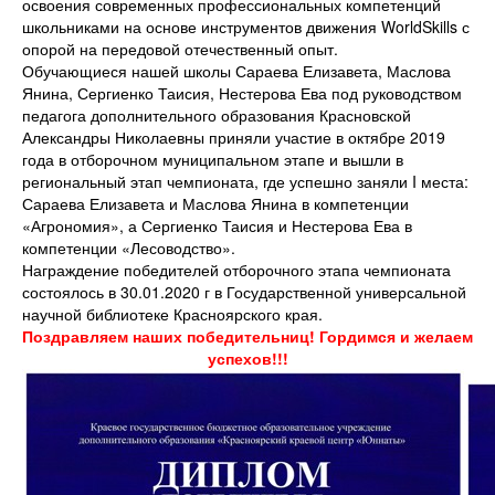
освоения современных профессиональных компетенций
школьниками на основе инструментов движения WorldSkills с
опорой на передовой отечественный опыт.
Обучающиеся нашей школы Сараева Елизавета, Маслова
Янина, Сергиенко Таисия, Нестерова Ева под руководством
педагога дополнительного образования Красновской
Александры Николаевны приняли участие в октябре 2019
года в отборочном муниципальном этапе и вышли в
региональный этап чемпионата, где успешно заняли I места:
Сараева Елизавета и Маслова Янина в компетенции
«Агрономия», а Сергиенко Таисия и Нестерова Ева в
компетенции «Лесоводство».
Награждение победителей отборочного этапа чемпионата
состоялось в 30.01.2020 г в Государственной универсальной
научной библиотеке Красноярского края.
Поздравляем наших победительниц! Гордимся и желаем
успехов!!!