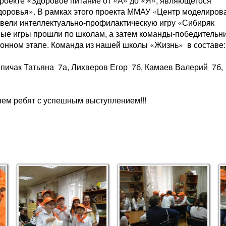
проекте «Здоровое питание от «А» до «Я», являющегося
оровья». В рамках этого проекта ММАУ «Центр моделиров
овели интеллектуально-профилактическую игру «Сибиряк
ные игры прошли по школам, а затем команды-победительн
йонном этапе. Команда из нашей школы «Жизнь» в составе:
Спичак Татьяна 7а, Лихверов Егор 7б, Камаев Валерий 7б,
ем ребят с успешным выступлением!!!