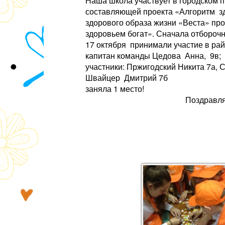
Наша школа участвует в городском 
составляющей проекта «Алгоритм зд
здорового образа жизни «Веста» пр
здоровьем богат». Сначала отбороч
17 октября принимали участие в ра
капитан команды Цедова Анна, 9в;
участники: Пржигодский Никита 7а, 
Швайцер Дмитрий 7б
заняла 1 место!
Поздравля