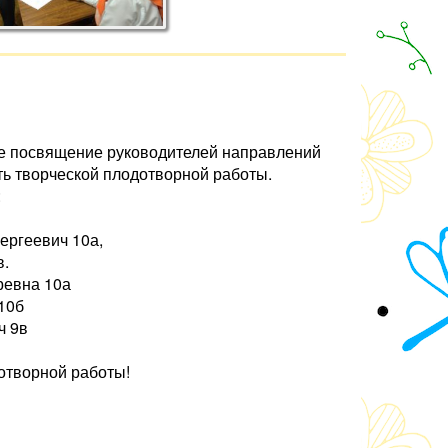
ое посвящение руководителей направлений
ь творческой плодотворной работы.
:
ергеевич 10а,
в.
ревна 10а
10б
ч 9в
отворной работы!