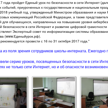
 года пройдет Единый урок по безопасности в сети Интернет (дале
х событий, приуроченных к государственным и национальным пра
7-2018 учебный год, утвержденный Министром образования и науки
ссовых коммуникаций Российской Федерации, а также представител
й для обучающихся, направленных на повышение уровня кибербез
й безопасности в сети Интернет и развитие цифровой грамотности
твляет Экспертный совет по информатизации системы образовани
ва (www.Единыйурок.рф).
екомендуется провести с 16 по 31 октября 2017 года."
ила из поля зрения сотрудников школы-интерната. Ежегодн
вели серию уроков, посвященных безопасности в сети Инт
тях не только сети Интернет, но и об опасности возникнове