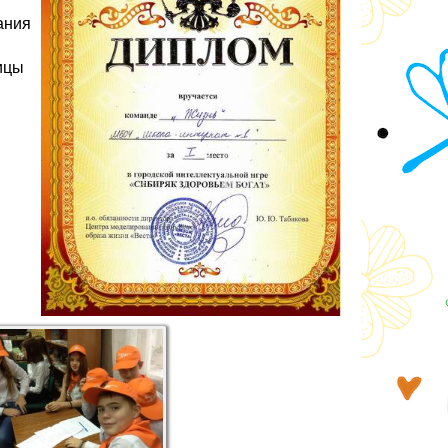
ания
ицы