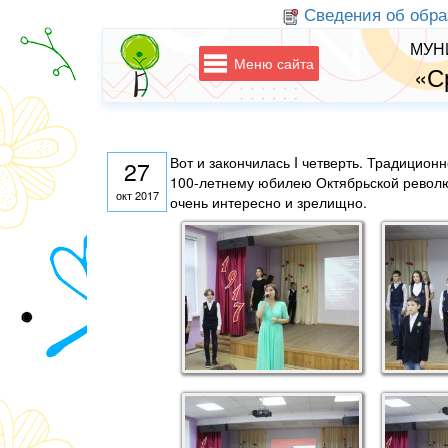
Сведения об обра
МУН
Меню сайта
«С
Вот и закончилась I четверть. Традицио
27
100-летнему юбилею Октябрьской револю
окт 2017
очень интересно и зрелищно.