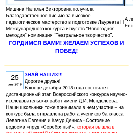
Мишина Наталья Викторовна получила
Благодарственное письмо за высокое
А л
педагогическое мастерство в подготовке Лауреата III
Евг
Международного конкурса искусств "Новогодняя
мелодия" номинация "Театральное творчество".
ГОРДИМСЯ ВАМИ! ЖЕЛАЕМ УСПЕХОВ И
ПОБЕД!
ЗНАЙ НАШИХ!!!
25
Дорогие друзья!
янв 2019
В конце декабря 2018 года состоялся
дистанционный этап Всероссийского конкурса научно-
исследовательских работ имени Д.И. Менделеева.
Наши школьники тоже принимали в нем участие – на
конкурс была отправлена работа учеников 9а класса
Левагина Евгения и Качур Дениса «Состояние
водоема «пруд «Серебряный»,
которая вышла в