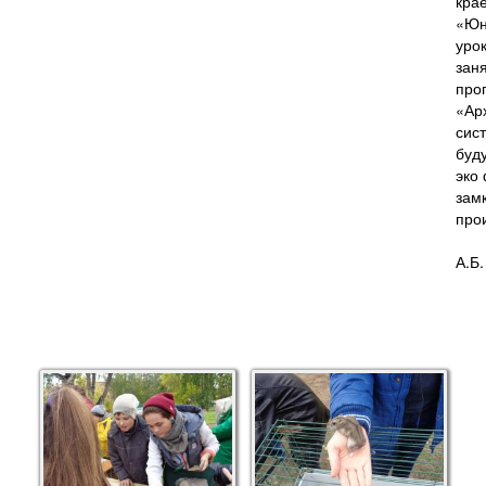
кра
«Юн
уро
зан
про
«Ар
сис
буд
эко
зам
про
А.Б.