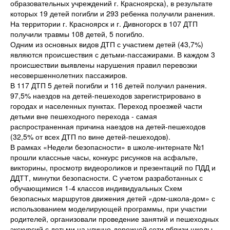
образовательных учреждений г. Красноярска), в результате
которых 19 детей погибли и 293 ребенка получили ранения.
На территории г. Красноярск и г. Дивногорск в 107 ДТП
получили травмы 108 детей, 5 погибло.
Одним из основных видов ДТП с участием детей (43,7%)
являются происшествия с детьми-пассажирами. В каждом 3
происшествии выявлены нарушения правил перевозки
несовершеннолетних пассажиров.
В 117 ДТП 5 детей погибли и 116 детей получил ранения.
97,5% наездов на детей-пешеходов зарегистрировано в
городах и населенных пунктах. Переход проезжей части
детьми вне пешеходного перехода - самая
распространенная причина наездов на детей-пешеходов
(32,5% от всех ДТП по вине детей-пешеходов).
В рамках «Недели безопасности» в школе-интернате №1
прошли классные часы, конкурс рисунков на асфальте,
викторины, просмотр видеороликов и презентаций по ПДД и
ДДТТ, минутки безопасности. С учетом разработанных с
обучающимися 1-4 классов индивидуальных Схем
безопасных маршрутов движения детей «дом-школа-дом» с
использованием моделирующей программы, при участии
родителей, организовали проведение занятий и пешеходных
экскурсий с детьми на улично-дорожной сети вблизи школы-