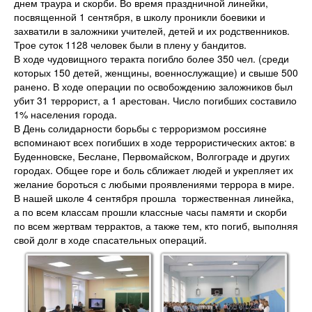
днем траура и скорби. Во время праздничной линейки,
посвященной 1 сентября, в школу проникли боевики и
захватили в заложники учителей, детей и их родственников.
Трое суток 1128 человек были в плену у бандитов.
В ходе чудовищного теракта погибло более 350 чел. (среди
которых 150 детей, женщины, военнослужащие) и свыше 500
ранено. В ходе операции по освобождению заложников был
убит 31 террорист, а 1 арестован. Число погибших составило
1% населения города.
В День солидарности борьбы с терроризмом россияне
вспоминают всех погибших в ходе террористических актов: в
Буденновске, Беслане, Первомайском, Волгограде и других
городах. Общее горе и боль сближает людей и укрепляет их
желание бороться с любыми проявлениями террора в мире.
В нашей школе 4 сентября прошла торжественная линейка,
а по всем классам прошли классные часы памяти и скорби
по всем жертвам террактов, а также тем, кто погиб, выполняя
свой долг в ходе спасательных операций.