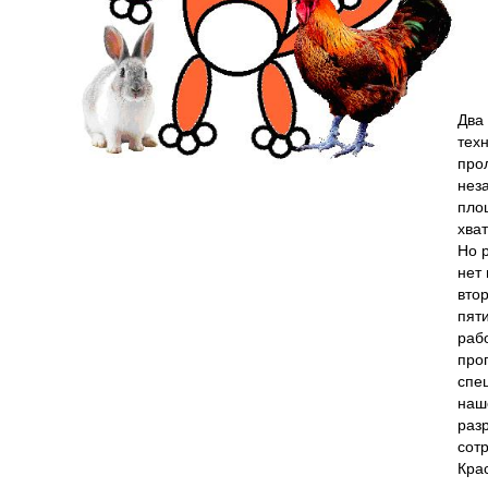
Два
тех
про
нез
пло
хва
Но 
нет 
вто
пят
раб
про
спе
наш
раз
сот
Кра