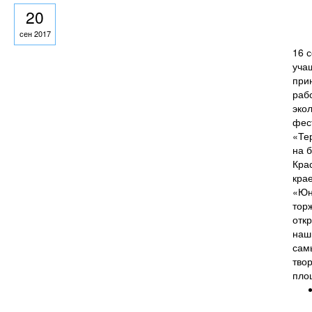
20
сен 2017
16 
уча
при
раб
эко
фес
«Те
на 
Кра
кра
«Юн
тор
отк
наш
сам
тво
пло