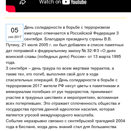
День солидарности в борьбе с терроризмом
05
ежегодно отмечается в Российской Федерации 3
сен 2017
сентября. Благодаря президенту страны В.В.
Путину, 21 июля 2005 г. он был добавлен в список памятных
дат поправкой к федеральному закону № 32-ФЗ «О днях
воинской славы (победных днях) России» от 13 марта 1995
года.
3 сентября – день траура по всем жертвам террактов, а
также тех, кто погиб, выполняя свой долг в ходе
спасательных операций. В День солидарности в борьбе с
терроризмом 2017 жители РФ несут цветы к памятникам и
мемориалам погибших от рук террористов, принимают
участие в траурных шествиях и мероприятиях, вспоминая
всех потерпевших. Это отражает сплоченность общества и
государства против данной идеологии насилия, которая
является угрозой международного масштаба.
Событие неразрывно связано с сентябрьской трагедией 2004
года в Беслане, когда день знаний стал для большинства